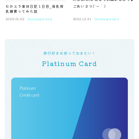
むかスラ育休日記１日目_母乳搾
ごあいさつ(´ー｀)
乳機買ってみた話
2023.01.02
Uncategorized
2022.12.31
Uncategorized
旅行好きは持っておきたい！
Platinum Card